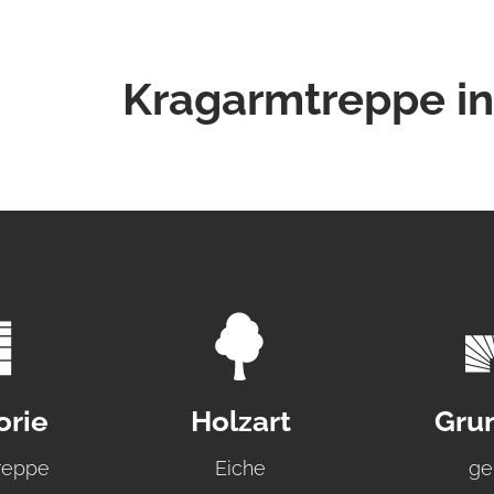
Kragarmtreppe in
orie
Holzart
Grun
reppe
Eiche
ge