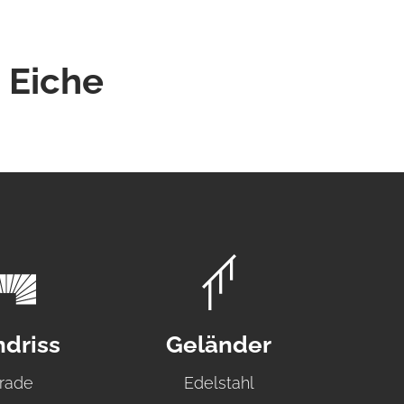
 Eiche
driss
Geländer
rade
Edelstahl